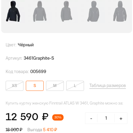
Цвет:
Чёрный
Артикул:
3461Graphite-S
Код товара:
005699
Таблица размеров
XS
S
M
L
Купить куртку женскую Finntrail ATLAS W 3461, Graphite можно за:
12 590
-
+
30%
Выгода
5 410
18 000