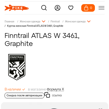
0
Главная
Женская одежда
Finntrail
Женская одежда
Куртка женская Finntrail ATLAS W 3461, Graphite
Finntrail ATLAS W 3461,
Graphite
в магазине
Формула Х
В наличии
ссылка
Скидка после авторизации