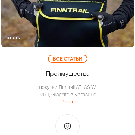
читать
ВCЕ СТАТЬИ
Преимущества
покупки Finntrail ATLAS W
3461, Graphite в магазине
Pike.ru