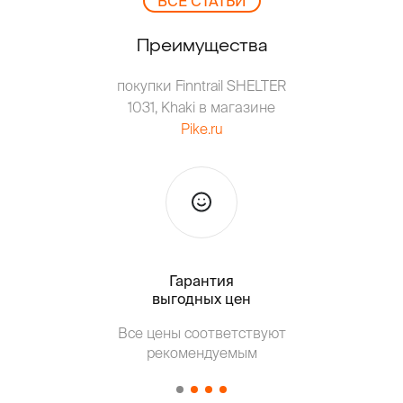
ВCЕ СТАТЬИ
Преимущества
покупки Finntrail SHELTER
1031, Khaki в магазине
Pike.ru
Гарантия
Тольк
выгодных цен
Все цены соответствуют
Т
рекомендуемым
от о