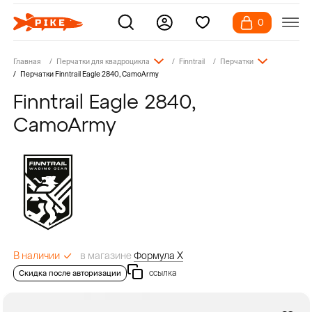
0
Главная
Перчатки для квадроцикла
Finntrail
Перчатки
Перчатки Finntrail Eagle 2840, CamoArmy
Finntrail Eagle 2840,
CamoArmy
в магазине
Формула Х
В наличии
ссылка
Скидка после авторизации