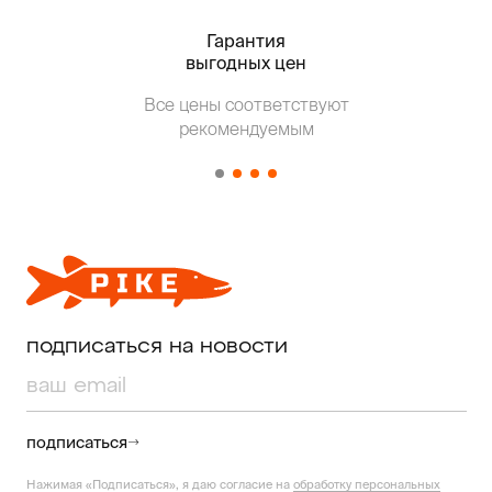
Гарантия
Тольк
выгодных цен
Все цены соответствуют
Т
рекомендуемым
от о
подписаться на новости
подписаться
Нажимая «Подписаться», я даю согласие на
обработку персональных