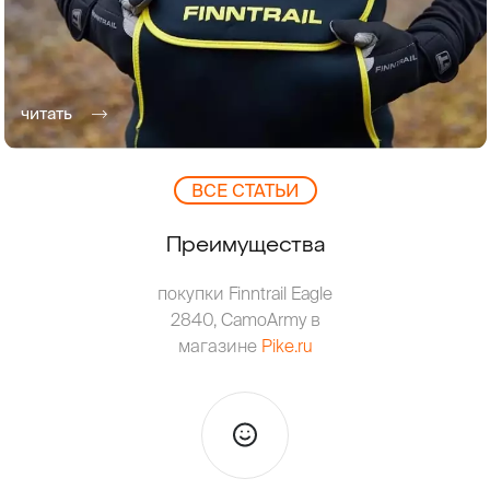
читать
ВCЕ СТАТЬИ
Преимущества
покупки Finntrail Eagle
2840, CamoArmy в
магазине
Pike.ru