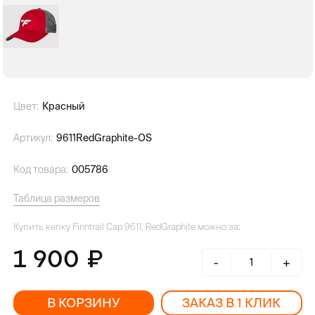
Цвет:
Красный
Артикул:
9611RedGraphite-OS
Код товара:
005786
Таблица размеров
Купить кепку Finntrail Cap 9611, RedGraphite можно за:
1 900
-
+
В КОРЗИНУ
ЗАКАЗ В 1 КЛИК