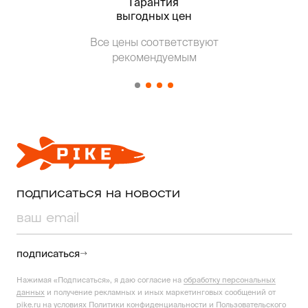
Гарантия
Тольк
выгодных цен
Все цены соответствуют
Т
рекомендуемым
от о
подписаться на новости
подписаться
Нажимая «Подписаться», я даю согласие на
обработку персональных
данных
и получение рекламных и иных маркетинговых сообщений от
pike.ru на условиях
Политики конфиденциальности
и
Пользовательского