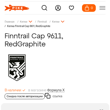
0
Главная
Кепки
Finntrail
Кепки
Кепка Finntrail Cap 9611, RedGraphite
Finntrail Cap 9611,
RedGraphite
в магазине
Формула Х
В наличии
ссылка
Скидка после авторизации