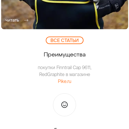
читать
ВCЕ СТАТЬИ
Преимущества
покупки Finntrail Cap 9611,
RedGraphite в магазине
Pike.ru