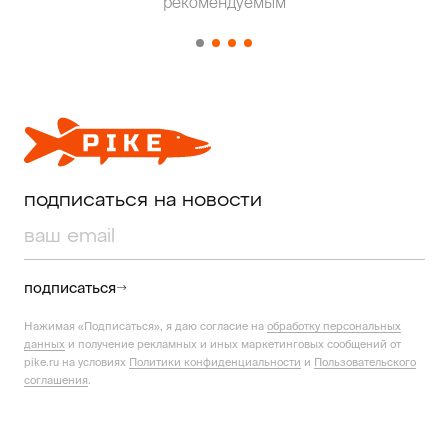
рекомендуемым
от о
подписаться на новости
подписаться
Нажимая «Подписаться», я даю согласие на
обработку персональных
данных
и получение рекламных и иных маркетинговых сообщений от
pike.ru на условиях
Политики конфиденциальности
и
Пользовательского
соглашения
.