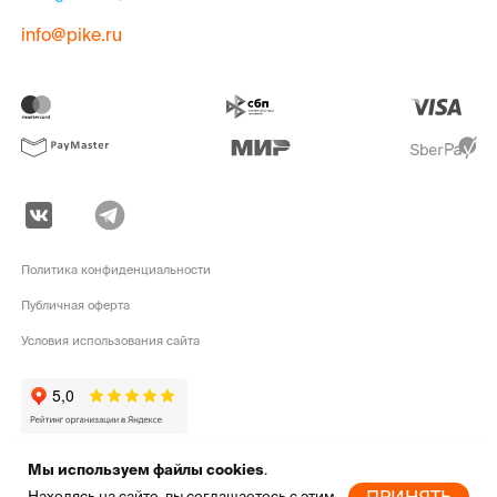
info@pike.ru
Политика конфиденциальности
Публичная оферта
Условия использования сайта
Мы используем файлы cookies
.
pike.ru © 2010 - 2026 | Высококачественная
экипировка для активного
Находясь на сайте, вы соглашаетесь с этим