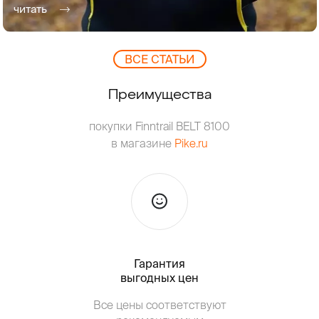
читать
ВCЕ СТАТЬИ
Преимущества
покупки Finntrail BELT 8100
в магазине
Pike.ru
Гарантия
Тольк
выгодных цен
Все цены соответствуют
Т