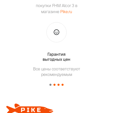
покупки FHM Alcor 3 в
магазине
Pike.ru
Гарантия
Тольк
выгодных цен
Все цены соответствуют
Т
рекомендуемым
от о