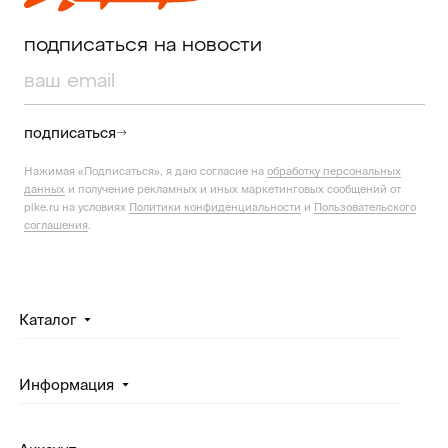
подписаться на новости
подписаться
Нажимая «Подписаться», я даю согласие на
обработку персональных
данных
и получение рекламных и иных маркетинговых сообщений от
pike.ru на условиях
Политики конфиденциальности
и
Пользовательского
соглашения
.
Каталог
Информация