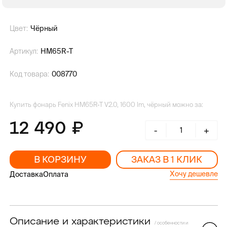
Цвет:
Чёрный
Артикул:
HM65R-T
Код товара:
008770
Купить фонарь Fenix HM65R-T V2.0, 1600 lm, чёрный можно за:
12 490
-
+
В КОРЗИНУ
ЗАКАЗ В 1 КЛИК
Хочу дешевле
Доставка
Оплата
Описание и характеристики
/ особенности и