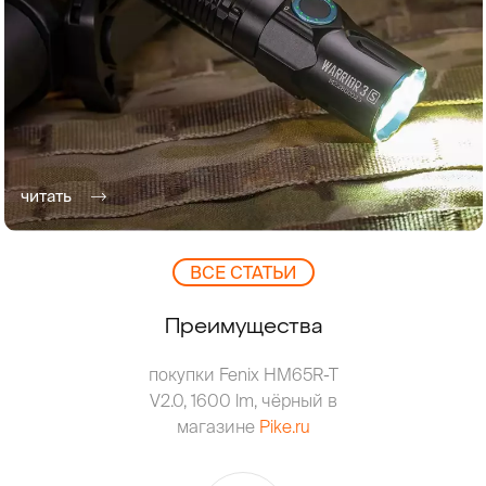
читать
ВCЕ СТАТЬИ
Преимущества
покупки Fenix HM65R-T
V2.0, 1600 lm, чёрный в
магазине
Pike.ru