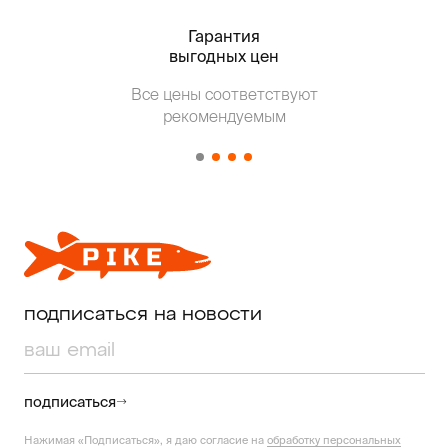
Гарантия
Тольк
выгодных цен
Все цены соответствуют
Т
рекомендуемым
от о
подписаться на новости
подписаться
Нажимая «Подписаться», я даю согласие на
обработку персональных