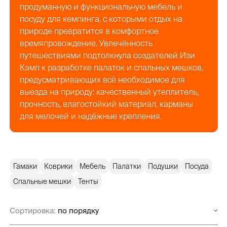
продуманную и функциональную мебель и
посуду для кемпинга, с которыми отдых на
природе превратится в комфортное
времяпровождение. Увлечённость
путешествиями подтолкнула создателей Изи
Кэмп к разработке палаток и спальных мешков,
предусматривающих всё необходимое для
выезда на природу: качественный утеплитель,
прочность, влагостойкий материал, карманы
для мелочей и надёжные крепления.
Гамаки
Коврики
Мебель
Палатки
Подушки
Посуда
Спальные мешки
Тенты
Сортировка: