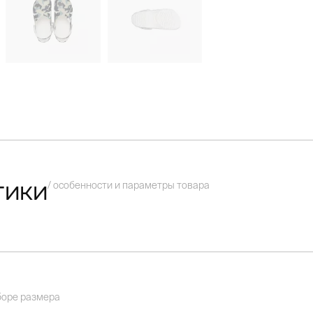
/ особенности и параметры товара
тики
боре размера