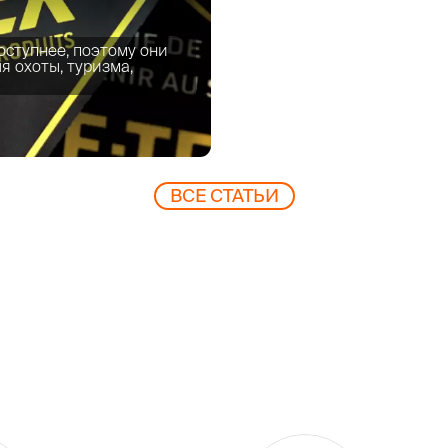
оступнее, поэтому они
 охоты, туризма,
ВCЕ СТАТЬИ