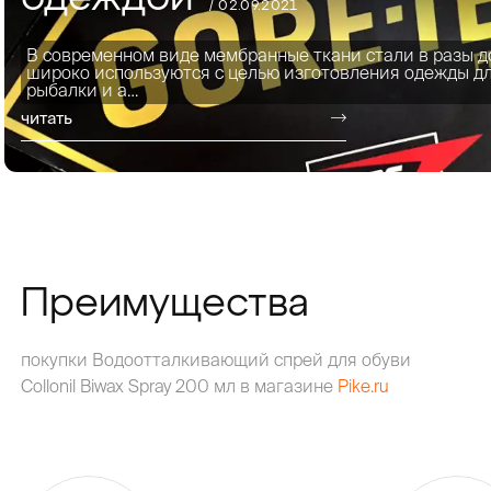
/ 02.09.2021
В современном виде мембранные ткани стали в разы д
широко используются с целью изготовления одежды для
рыбалки и а…
читать
Преимущества
покупки Водоотталкивающий спрей для обуви
Collonil Biwax Spray 200 мл в магазине
Pike.ru