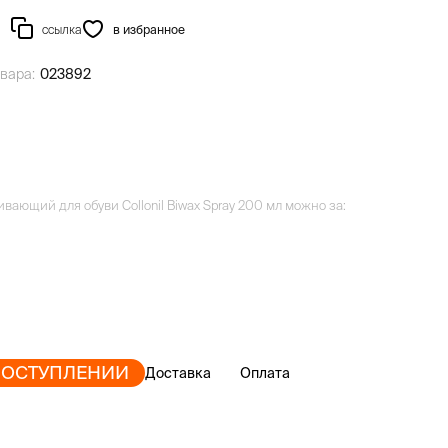
ссылка
в избранное
вара:
023892
вающий для обуви Collonil Biwax Spray 200 мл можно за:
ПОСТУПЛЕНИИ
Доставка
Оплата