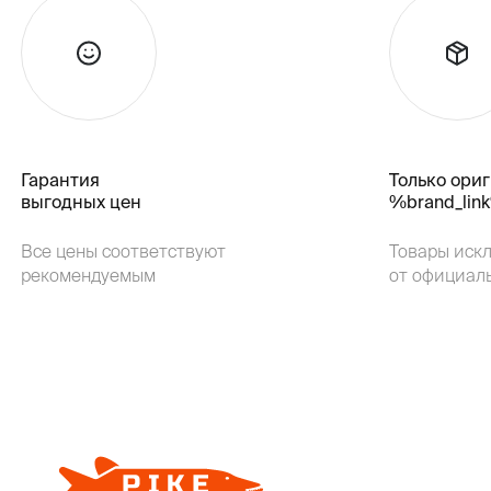
Гарантия
Только ори
выгодных цен
%brand_lin
Все цены соответствуют
Товары иск
рекомендуемым
от официал