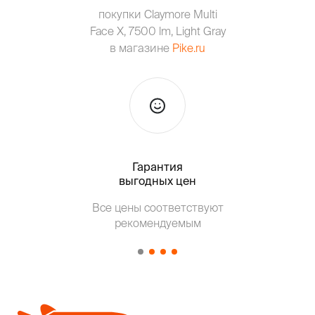
покупки Claymore Multi
Face X, 7500 lm, Light Gray
в магазине
Pike.ru
Гарантия
Тольк
выгодных цен
Все цены соответствуют
Т
рекомендуемым
от о