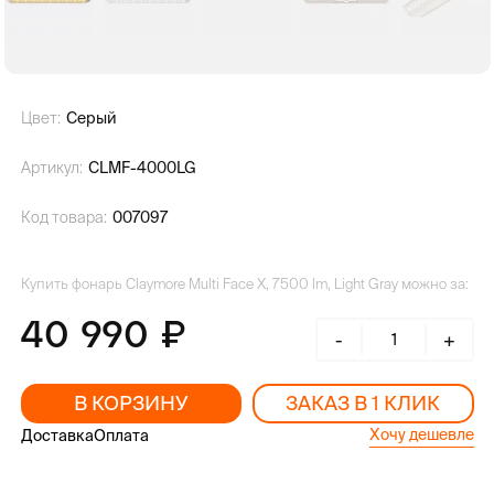
Цвет:
Серый
Артикул:
CLMF-4000LG
Код товара:
007097
Купить фонарь Claymore Multi Face X, 7500 lm, Light Gray можно за:
40 990
-
+
В КОРЗИНУ
ЗАКАЗ В 1 КЛИК
Хочу дешевле
Доставка
Оплата