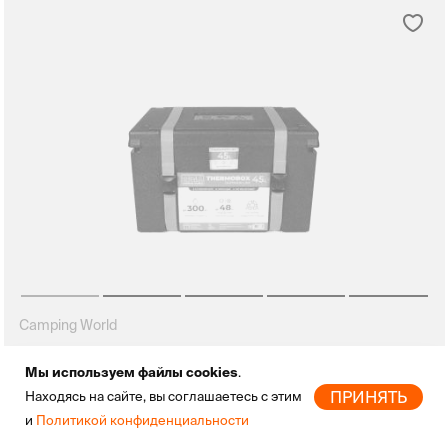
Camping World
Контейнер изотермический Camping World
5 950
Thermobox Black (45л)
Мы используем файлы cookies
.
ПРИНЯТЬ
Находясь на сайте, вы соглашаетесь с этим
НЕТ В НАЛИЧИИ
и
Политикой конфиденциальности
Главная
Новинки
Бренды
Скидки
Избранное
Профиль