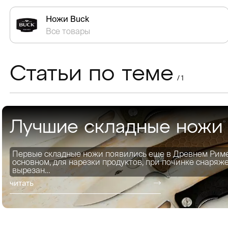
Ножи Buck
Все товары
Статьи по теме
/ 1
Лучшие складные ножи
Первые складные ножи появились еще в Древнем Риме 
основном, для нарезки продуктов, при починке снаряж
вырезан…
читать