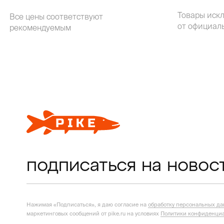
Товары иск
Все цены соответствуют
от официал
рекомендуемым
подписаться на новос
Нажимая «Подписаться», я даю согласие на
обработку персональных д
маркетинговых сообщений от pike.ru на условиях
Политики конфиденциа