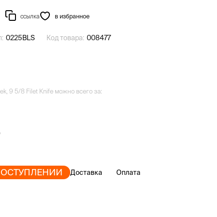
ссылка
в избранное
л:
0225BLS
Код товара:
008477
k, 9 5/8 Filet Knife можно всего за:
ПОСТУПЛЕНИИ
Доставка
Оплата