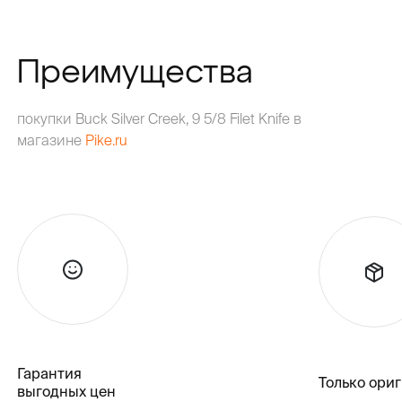
Преимущества
покупки Buck Silver Creek, 9 5/8 Filet Knife в
магазине
Pike.ru
Гарантия
Только ори
выгодных цен