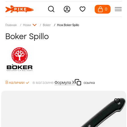
0
Главная
Ножи
Boker
Нож Boker Spillo
Boker Spillo
в магазине
Формула Х
В наличии
ссылка