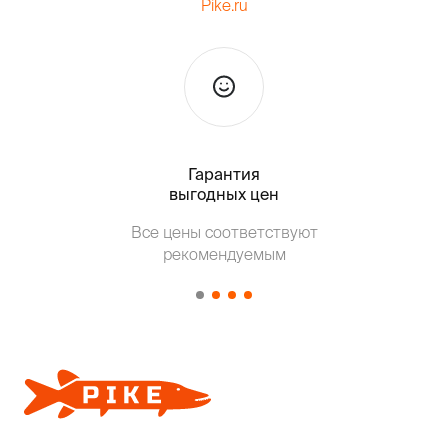
Pike.ru
Гарантия
Тольк
выгодных цен
Т
Все цены соответствуют
от о
рекомендуемым