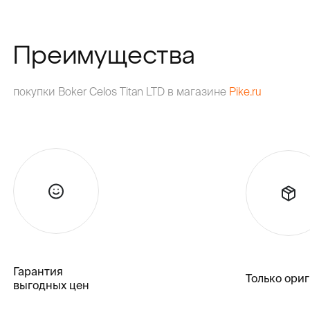
Преимущества
покупки Boker Celos Titan LTD в магазине
Pike.ru
Гарантия
Только ори
выгодных цен