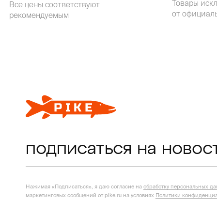
Товары иск
Все цены соответствуют
от официал
рекомендуемым
подписаться на новос
Нажимая «Подписаться», я даю согласие на
обработку персональных д
маркетинговых сообщений от pike.ru на условиях
Политики конфиденциа