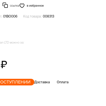
ссылка
в избранное
л:
01BO006
Код товара:
008313
tan LTD можно за:
0
ПОСТУПЛЕНИИ
Доставка
Оплата