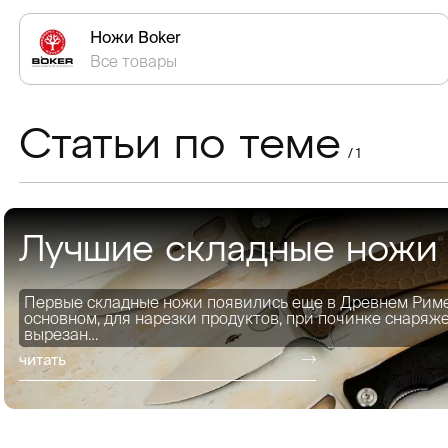
Ножи Boker
Все товары
Статьи по теме
/ 1
Лучшие складные ножи
Первые складные ножи появились еще в Древнем Риме 
основном, для нарезки продуктов, при починке снаряж
вырезан…
читать