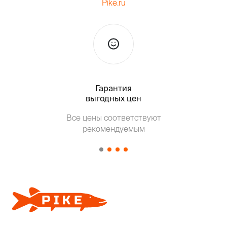
Pike.ru
Гарантия
Тольк
выгодных цен
Т
Все цены соответствуют
от о
рекомендуемым