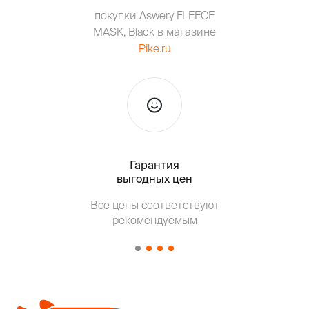
покупки Aswery FLEECE
MASK, Black в магазине
Pike.ru
Гарантия
Тольк
выгодных цен
Т
Все цены соответствуют
от о
рекомендуемым