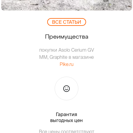
читать
ВCЕ СТАТЬИ
Преимущества
покупки Asolo Cerium GV
MM, Graphite в магазине
Pike.ru
Гарантия
Тольк
выгодных цен
Т
Все цены соответствуют