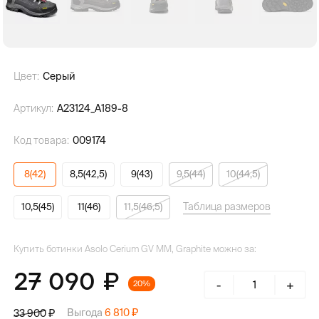
Цвет:
Серый
Артикул:
A23124_A189-8
Код товара:
009174
8(42)
8,5(42,5)
9(43)
9,5(44)
10(44,5)
Таблица размеров
10,5(45)
11(46)
11,5(46,5)
Купить ботинки Asolo Cerium GV MM, Graphite можно за:
27 090
-
+
20%
Выгода
6 810
33 900