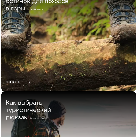
ботинок для походов
в горы
/ 28.09.2023
читать
Как выбрать
туристический
рюкзак
/ 05.05.2025